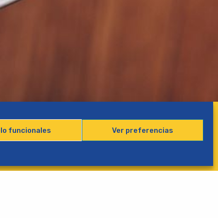
lo funcionales
Ver preferencias
SIGUIENTE
Bodega del Riojano